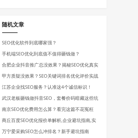
随机文章
SEO优化软件到底哪家强？
手机端SEO优化到底值不值得砸钱做？
合肥企业抖音推广总没效果？揭秘SEO优化真实
费用与避坑指南
甲方质疑没效果？SEO关键词排名优化评价实战
手册
江苏企业找SEO服务？认准这4个诚信标识！
武汉老板砸钱做抖音SEO，套餐价码暗藏这些坑
南京SEO优化费用怎么算？看完这篇不花冤枉
钱！
商丘百度SEO优化报价单解析,企业避坑指南,实
战价格表
万宁爱采购SEO怎么冲排名？新手避坑指南