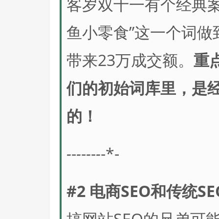
客岁双十一有个经典案
鱼小零食”这一个词做
带来23万成交额。
重
们的初始词库里，是
的！
-
-
-
-
-
-
-
-*-
#2 电商SEO和传统
搞网站SEO的兄弟可