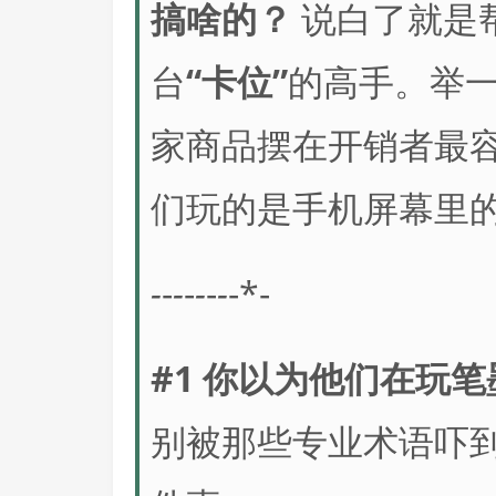
搞啥的？
说白了就是
台
“卡位”
的高手。举
家商品摆在开销者最
们玩的是手机屏幕里
-
-
-
-
-
-
-
-*-
#1 你以为他们在玩
别被那些专业术语吓到