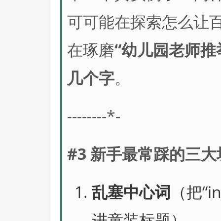
可可能在探索怎么让百
在琢磨
“幼儿园老师推
几个字
。
-
-
-
-
-
-
-
-*-
#3 新手最常踩的三大
乱塞中心词
（把“
进童装标题）