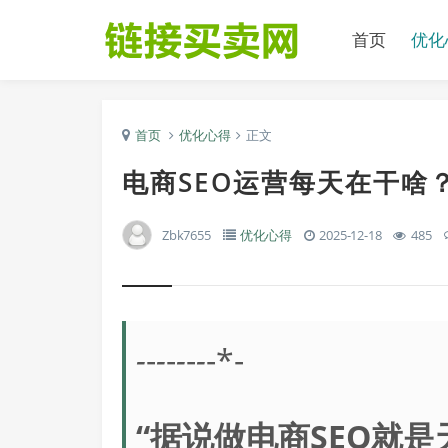
首页
优化
首页
优化心得
正文
电商SEO运营每天在干啥
Zbk7655
优化心得
2025-12-18
485
-
-
-
-
-
-
-
-*-
“据说做电商SEO就