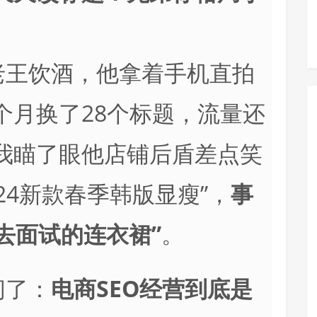
老王饮酒，他拿着手机直拍
个月换了28个标题，流量还
我瞄了眼他店铺后盾差点笑
24新款春季韩版显瘦”，
事
去面试的连衣裙”
。
问了：
电商SEO经营到底是