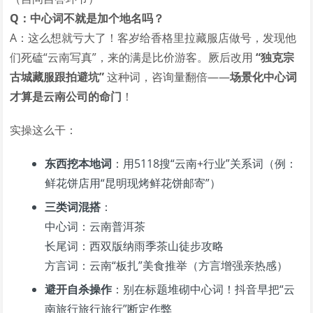
Q：中心词不就是加个地名吗？
A：这么想就亏大了！客岁给香格里拉藏服店做号，发现他
们死磕“云南写真”，来的满是比价游客。厥后改用
“独克宗
古城藏服跟拍避坑”
这种词，咨询量翻倍——
场景化中心词
才算是云南公司的命门
！
实操这么干：
东西挖本地词
：用5118搜“云南+行业”关系词（例：
鲜花饼店用“昆明现烤鲜花饼邮寄”）
三类词混搭
：
中心词：云南普洱茶
长尾词：西双版纳雨季茶山徒步攻略
方言词：云南“板扎”美食推举（方言增强亲热感）
避开自杀操作
：别在标题堆砌中心词！抖音早把“云
南旅行旅行旅行”断定作弊