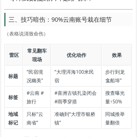
三、技巧暗伤：90%云南账号栽在细节
（表格说清致命伤）
常见翻车
雷区
优化动作
效果
现场
“民宿境
“大理洱海100米民
步行到龙
标题
况幽美”
宿
龛船埠”
#云南 #
#喜洲古镇扎染闭会
搜查曝光
标签
旅行
#雨季穿搭
量↑50%
地域
只标“云
准确到“大理市银桥
同城推举
标记
南省”
镇”
量翻倍