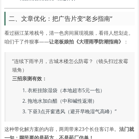
二、文章优化：把广告片变“老乡指南”
看过丽江某堆栈号，清一色房间展现视频，看得人想划走。
咱们干了件狠事——
让老板娘拍《大理雨季防潮指南》
：
“连续下雨半月，古城木楼怎么防霉？（镜头扫过发霉
墙角）
三招亲测有效：
衣柜挂除湿袋（本地超市5元一包）
拖地水加白醋（中和碱性返潮）
下昼3点开窗透风（避开早晚湿气高峰）”
这种带化解方案的内容，两周带来23个长住客订单。
法门就
一句：网民要的是药方，不是药厂仿单！