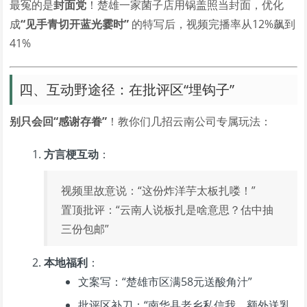
最冤的是
封面党
！楚雄一家菌子店用锅盖照当封面，优化
成
“见手青切开蓝光霎时”
的特写后，视频完播率从12%飙到
41%
四、互动野途径：在批评区“埋钩子”
别只会回“感谢存眷”
！教你们几招云南公司专属玩法：
方言梗互动
：
视频里故意说：“这份炸洋芋太板扎喽！”
置顶批评：“云南人说板扎是啥意思？估中抽
三份包邮”
本地福利
：
文案写：“楚雄市区满58元送酸角汁”
批评区补刀：“南华县老乡私信我，额外送乳