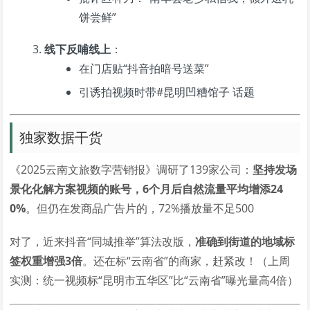
饼尝鲜”
线下反哺线上
：
在门店贴“抖音拍暗号送菜”
引诱拍视频时带#昆明凹糟馆子 话题
独家数据干货
《2025云南文旅数字营销报》调研了139家公司：
坚持发场
景化化解方案视频的账号，6个月后自然流量平均增添24
0%
。但仍在发商品广告片的，72%播放量不足500
对了，近来抖音“同城推举”算法改版，
准确到街道的地域标
签权重增强3倍
。还在标“云南省”的商家，赶紧改！（上周
实测：统一视频标“昆明市五华区”比“云南省”曝光量高4倍）