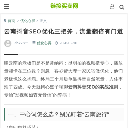
首页
优化心得
正文
云南抖音SEO优化三把斧，流量翻倍有门道
Zbk7655
优化心得
2026-02-10
咱云南的老板们是不是常纳闷：显明拍的视频挺专心，播放
量却卡在三位数？别急！客岁帮大理一家民宿做优化，他们
老板也这么抱怨。终局三个月后单靠抖音自然流量，入住率
涨了四成。今天就掏心窝子聊聊
云南抖音SEO的实战准则
，
专治“发视频如杳无音信”的弊病！
一、中心词怎么选？别光盯着“云南旅行”
（自问自答环节）