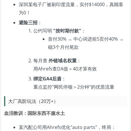
深圳某电子厂被刷印度流量，实付$14000，真顾客
为0！
避险三招
：
公约写明
"按时期付款"
：
首付30% → 中心词进前5页付40% →
稳3个月付尾款
每月查
外链域名权重
：
用Ahrefs查DA值＞40才算有效
绑定GA4后盾
：
重点监控"网民停顿＞2分钟"的优质流量
大厂高阶玩法（20万+）
血泪教训：国际东西不服水土
某汽配公司用Ahrefs优化"auto parts"，终局：