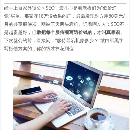
经手上百家外贸公司SEO，最扎心是看老板们为"低价幻
觉"买单。那家花18万没效果的厂，最后发现对方用80美元/
月的共享服侍器，网站三天两头宕机。记着啊友人：SEO不
是越贵越好，但
敢把每个服侍项写透价钱的，才叫真靠谱
。
下次签公约前，直接问："服侍器宕机赔多少？"敢白纸黑字
写抵偿方案的，你的钱才算花到位！