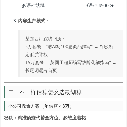
多语种站群
3语种 $5000+
内容生产模式
：
某东西厂踩坑阅历：
5万套餐："请AI写100篇商品描写" → 谷歌断
定低质降权
15万套餐："英国工程师编写故障化解指南" →
长尾词霸占首页
二、不一样估算怎么选最划算
小公司救命方案（年估算＜8万）
秘诀：精准偷袭代替全方位、多维度着花