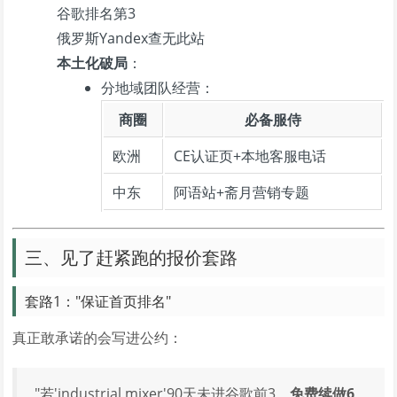
谷歌排名第3
俄罗斯Yandex查无此站
本土化破局
：
分地域团队经营：
商圈
必备服侍
欧洲
CE认证页+本地客服电话
中东
阿语站+斋月营销专题
三、见了赶紧跑的报价套路
套路1："保证首页排名"
真正敢承诺的会写进公约：
"若'industrial mixer'90天未进谷歌前3，
免费续做6