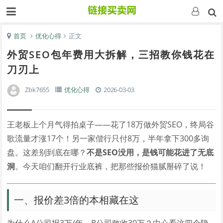
首页
优化心得
正文
外贸SEO包年费用大拆解，三招教你钱花在
刀刃上
Zbk7655
优化心得
2026-03-03
王老板上个月气得拍桌子——花了18万做外贸SEO，终局谷
歌流量才涨17个！另一家偕行只付8万，半年拿下300多询
盘。这差别到底在哪？
不是SEO没用，是钱可能花进了无底
洞
。今天咱们翻开行业底裤，把那些报价猫腻掰碎了说！
一、报价差3倍的本相藏在这