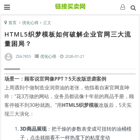
首页
优化心得
正文
HTML5织梦模板如何破解企业官网三大流
量困局？
Zbk7655
优化心得
2026-01-21
场景一：顾客说官网像PPT？5天改版逆袭案例
上周遇到个做制造业润滑油的老张，他指着自家官网直呻
吟："花3万做的网站，业务员都说像十年前的商品手册，顾
客停顿不到30秒就跑。"用
HTML5织梦模板
改版后，5天实
现三大演化：
3D商品展现
：把干燥的参数表变成可扭转的油桶模
子，点击就能看不一样热度下的粘度变动