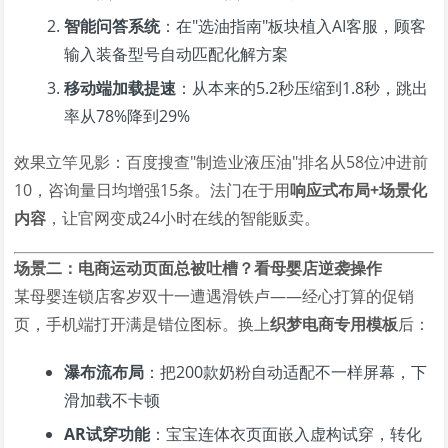
智能问答系统
：在"选油指南"板块植入AI客服，顾客
输入装备型号自动匹配化解方案
移动端加载提速
：从本来的5.2秒压缩到1.8秒，跳出
率从78%降到29%
效果立竿见影：百度搜查"制造业液压油"排名从58位冲进前
10，咨询量日均增强15条。法门在于用
响应式布局+场景化
内容
，让官网变成24小时在线的智能贩卖。
场景二：电商运动页面总被吐槽？看母婴店逆袭操作
某母婴连锁店客岁双十一遭遇滑铁卢——经心打算的促销
页，手机端打开满是错位图标。换上
织梦电商专用模板
后：
瀑布流布局
：把200款奶粉自动适配不一样屏幕，下
滑加载不卡顿
AR试穿功能
：宝宝连体衣页面嵌入虚构试穿，转化