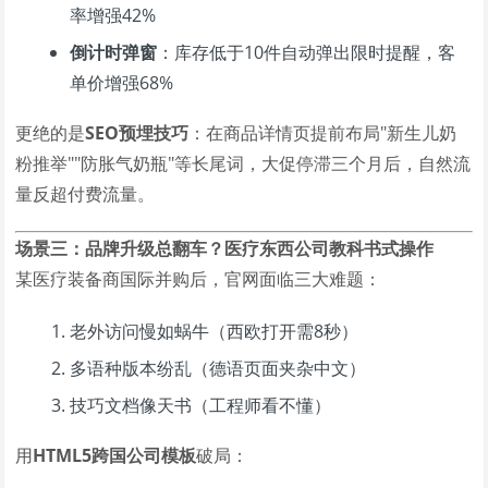
率增强42%
倒计时弹窗
：库存低于10件自动弹出限时提醒，客
单价增强68%
更绝的是
SEO预埋技巧
：在商品详情页提前布局"新生儿奶
粉推举""防胀气奶瓶"等长尾词，大促停滞三个月后，自然流
量反超付费流量。
场景三：品牌升级总翻车？医疗东西公司教科书式操作
某医疗装备商国际并购后，官网面临三大难题：
老外访问慢如蜗牛（西欧打开需8秒）
多语种版本纷乱（德语页面夹杂中文）
技巧文档像天书（工程师看不懂）
用
HTML5跨国公司模板
破局：