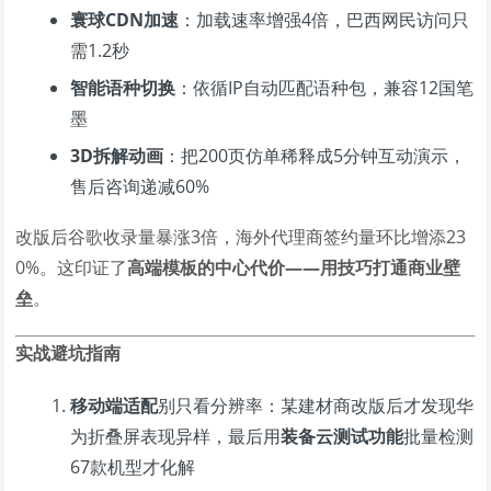
寰球CDN加速
：加载速率增强4倍，巴西网民访问只
需1.2秒
智能语种切换
：依循IP自动匹配语种包，兼容12国笔
墨
3D拆解动画
：把200页仿单稀释成5分钟互动演示，
售后咨询递减60%
改版后谷歌收录量暴涨3倍，海外代理商签约量环比增添23
0%。这印证了
高端模板的中心代价——用技巧打通商业壁
垒
。
实战避坑指南
移动端适配
别只看分辨率：某建材商改版后才发现华
为折叠屏表现异样，最后用
装备云测试功能
批量检测
67款机型才化解