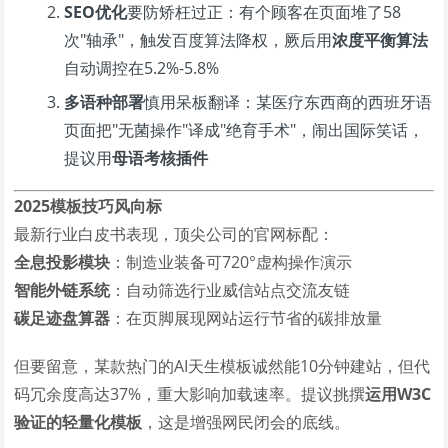
SEO优化
要防矫枉过正：有个顾客在页面堆了58
次"轴承"，触发百度算法降权，厥后用
浓度平衡算法
自动调控在5.2%-5.8%
多语种部署
慎用呆板翻译：某医疗东西商的西班牙语
页面把"无菌操作"译成"绝育手术"，闹出国际笑话，
提议用
母语考核插件
2025模板技巧风向标
最新行业白皮书表现，顶尖公司的官网标配：
全息投影模块
：制造业装备可720°虚构操作演示
智能外链系统
：自动筛选行业威信站点交流友链
碳足迹盘算器
：在页脚展现网站运行节省的碳排放量
但要留意，某款热门的AI天生模板诚然能10分钟建站，但代
码冗余度高达37%，重大影响加载速率。提议挑撰
运用W3C
验证的轻量化模板
，这是增强网民闭会的底线。