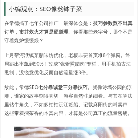
小编观点：SEO像熬钵子菜
在常德搞了七年公司推广，最深体会是：
技巧参数熬不出真
订单，市井炊火才算是硬道理
。你看那些老字号，哪个不是
守着煤炉缓缓煨？
上月帮河洑镇某腊味坊优化，老板非要首页堆8个弹窗。终
局跳出率飙到90%！改成"张爹熏腊肉"专栏，用手机拍古法
熏制，没锐意优化反而自然流量涨3倍。
故此，常德SEO
七分靠诚意三分靠技巧
。就像诗墙公园的浮
雕，谁家的故事刻得真切，游客自然驻足细看。与其在算法
里钻牛角尖，不如多拍拍沅江货船、记载麻阳街的叫卖声，
这些带着擂茶香的本真内容，才算是公司真正的流量密钥。