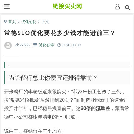
首页
优化心得
正文
常德SEO优化要花多少钱才能进前三？
Zbk7655
优化心得
2026-03-09
为啥偕行总比你便宜还排得靠前？
开米粉厂的李老板近来很窝火："我家米粉工艺传了三代，
搜'常德米粉批发'居然排到20页？"而制造业园新开的速食厂
投产才半年，已经稳居搜查前三。这
30倍的流量差
，藏着常
德中小公司都该弄清晰的SEO门道。
说白了，症结出在三个地方：