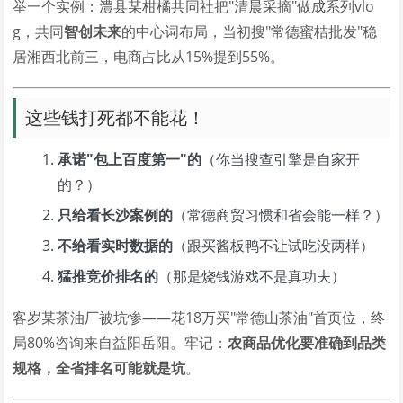
举一个实例：澧县某柑橘共同社把"清晨采摘"做成系列vlo
g，共同
智创未来
的中心词布局，当初搜"常德蜜桔批发"稳
居湘西北前三，电商占比从15%提到55%。
这些钱打死都不能花！
承诺"包上百度第一"的
（你当搜查引擎是自家开
的？）
只给看长沙案例的
（常德商贸习惯和省会能一样？）
不给看实时数据的
（跟买酱板鸭不让试吃没两样）
猛推竞价排名的
（那是烧钱游戏不是真功夫）
客岁某茶油厂被坑惨——花18万买"常德山茶油"首页位，终
局80%咨询来自益阳岳阳。牢记：
农商品优化要准确到品类
规格，全省排名可能就是坑
。