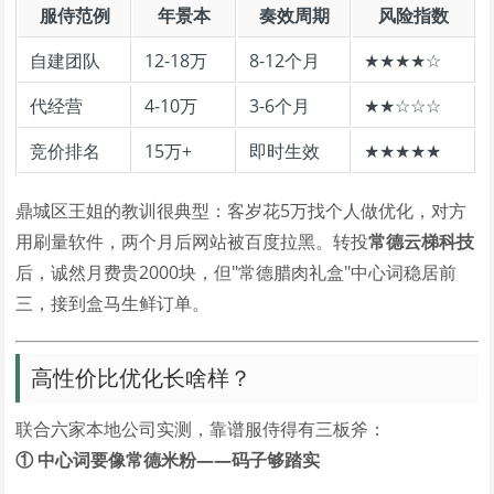
服侍范例
年景本
奏效周期
风险指数
自建团队
12-18万
8-12个月
★★★★☆
代经营
4-10万
3-6个月
★★☆☆☆
竞价排名
15万+
即时生效
★★★★★
鼎城区王姐的教训很典型：客岁花5万找个人做优化，对方
用刷量软件，两个月后网站被百度拉黑。转投
常德云梯科技
后，诚然月费贵2000块，但"常德腊肉礼盒"中心词稳居前
三，接到盒马生鲜订单。
高性价比优化长啥样？
联合六家本地公司实测，靠谱服侍得有三板斧：
① 中心词要像常德米粉——码子够踏实