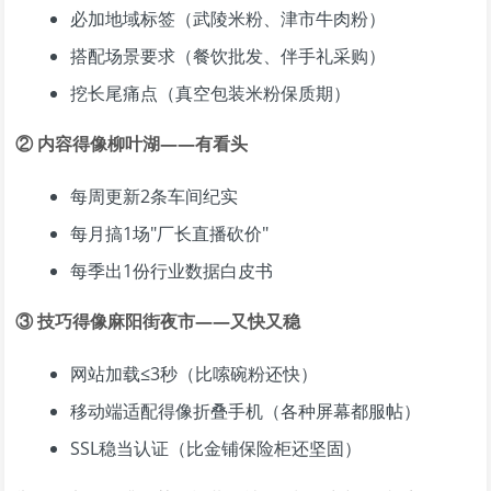
必加地域标签（武陵米粉、津市牛肉粉）
搭配场景要求（餐饮批发、伴手礼采购）
挖长尾痛点（真空包装米粉保质期）
② 内容得像柳叶湖——有看头
每周更新2条车间纪实
每月搞1场"厂长直播砍价"
每季出1份行业数据白皮书
③ 技巧得像麻阳街夜市——又快又稳
网站加载≤3秒（比嗦碗粉还快）
移动端适配得像折叠手机（各种屏幕都服帖）
SSL稳当认证（比金铺保险柜还坚固）