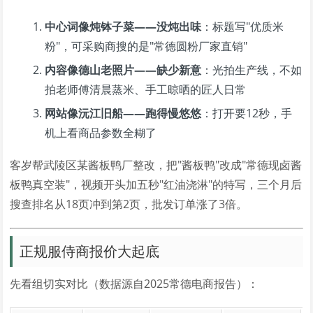
中心词像炖钵子菜——没炖出味
：标题写"优质米
粉"，可采购商搜的是"常德圆粉厂家直销"
内容像德山老照片——缺少新意
：光拍生产线，不如
拍老师傅清晨蒸米、手工晾晒的匠人日常
网站像沅江旧船——跑得慢悠悠
：打开要12秒，手
机上看商品参数全糊了
客岁帮武陵区某酱板鸭厂整改，把"酱板鸭"改成"常德现卤酱
板鸭真空装"，视频开头加五秒"红油浇淋"的特写，三个月后
搜查排名从18页冲到第2页，批发订单涨了3倍。
正规服侍商报价大起底
先看组切实对比（数据源自2025常德电商报告）：